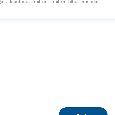
gas, deputado, amilton, amilton filho, emendas
ê!
a com todos os goianos. Vem comigo!