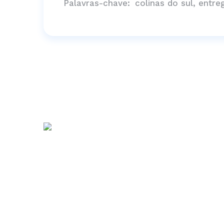
Palavras-chave:
colinas do sul, entre
Comunicação direta com voc
Nosso objetivo é estar em sintoni