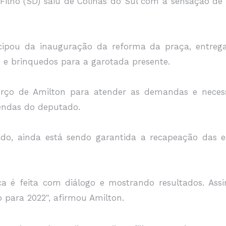
Filho (SD) saiu de Colinas do Sul com a sensação de
icipou da inauguração da reforma da praça, entrega
e brinquedos para a garotada presente.
forço de Amilton para atender as demandas e necess
endas do deputado.
do, ainda está sendo garantida a recapeação das 
ica é feita com diálogo e mostrando resultados. As
ara 2022", afirmou Amilton.