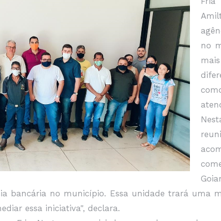
Fria
Amil
agên
no m
mai
dife
com
aten
Nest
reun
aco
come
Goia
 bancária no município. Essa unidade trará uma mai
diar essa iniciativa", declara.