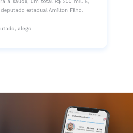
a a saúde, um total R$ 200 mil. E,
 deputado estadual Amilton Filho.
putado, alego