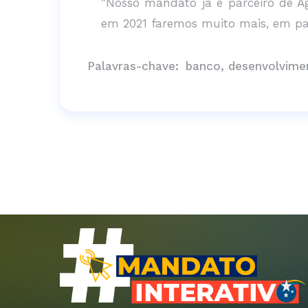
"Nosso mandato já é parceiro de Ág
em 2021 faremos muito mais, em par
Palavras-chave:
banco, desenvolvimen