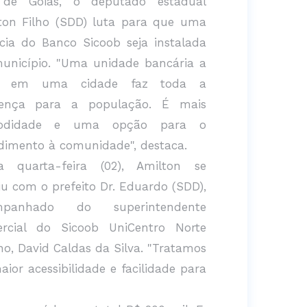
 de Goiás, o deputado estadual
ton Filho (SDD) luta para que uma
cia do Banco Sicoob seja instalada
unicípio. "Uma unidade bancária a
s em uma cidade faz toda a
rença para a população. É mais
odidade e uma opção para o
dimento à comunidade", destaca.
a quarta-feira (02), Amilton se
iu com o prefeito Dr. Eduardo (SDD),
mpanhado do superintendente
rcial do Sicoob UniCentro Norte
no, David Caldas da Silva. "Tratamos
or acessibilidade e facilidade para